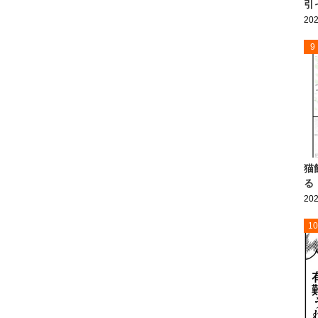
引
202
9
猫
る
202
10