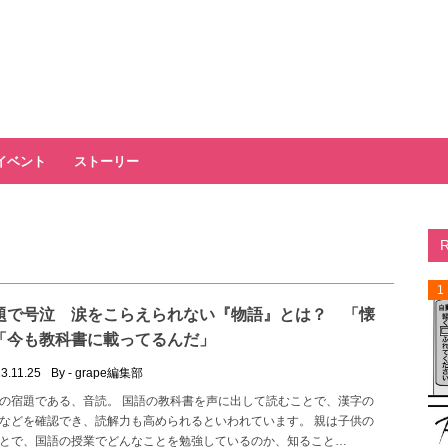
イベント
ストーリー
1
題で号泣 涙をこらえられない『物語』とは？ 「懐
「今も教科書に載ってるんだ」
3.11.25
By - grape編集部
の宿題である、音読。 国語の教科書を声に出して読むことで、漢字の
などを確認でき、読解力も高められるといわれています。 親は子供の
とで、国語の授業でどんなことを勉強しているのか、知ること…