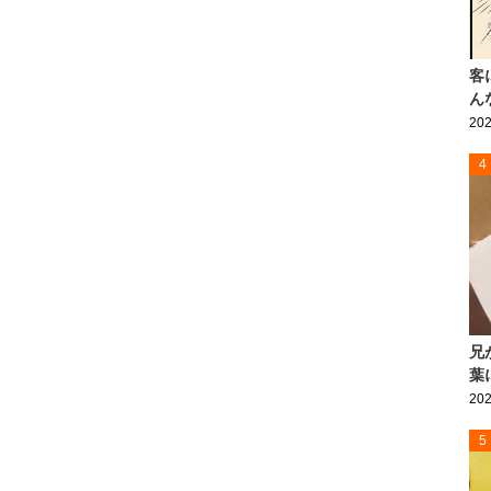
客
ん
202
4
兄
葉
202
5