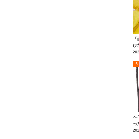
「
ひ
202
6
へ
っ
202