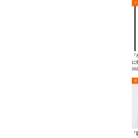
7
「
に
202
8
「