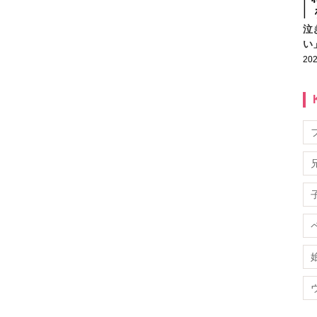
泣
い
202