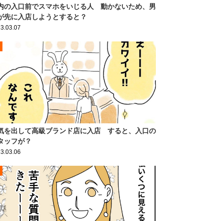
内の入口前でスマホをいじる人 動かないため、男
が先に入店しようとすると？
3.03.07
気を出して高級ブランド店に入店 すると、入口の
タッフが？
3.03.06