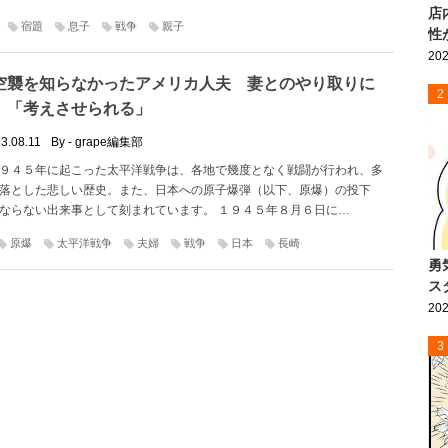
店
宿題
息子
戦争
親子
性
202
空襲を知らなかったアメリカ人夫 妻とのやり取りに
2
」「考えさせられる」
3.08.11
By - grape編集部
９４５年に起こった太平洋戦争は、各地で幾度となく戦闘が行われ、多
落とした悲しい歴史。また、日本への原子爆弾（以下、原爆）の投下
ならない出来事として刻まれています。 １９４５年８月６日に…
原爆
太平洋戦争
夫婦
戦争
日本
長崎
勇
ス
202
3