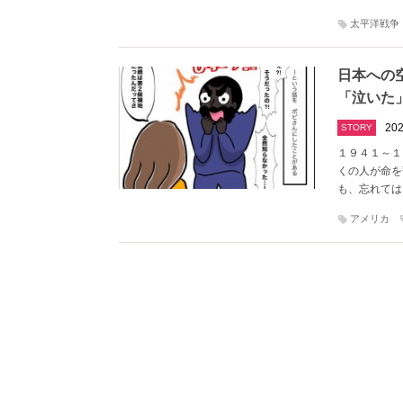
太平洋戦争
日本への
「泣いた
202
STORY
１９４１～１
くの人が命を
も、忘れては
アメリカ