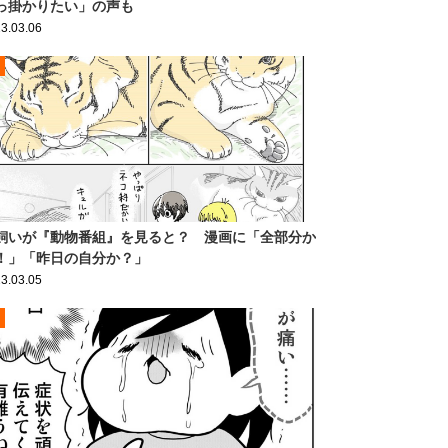
っ掛かりたい」の声も
3.03.06
飼いが『動物番組』を見ると？ 漫画に「全部分か
！」「昨日の自分か？」
3.03.05