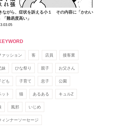
きながら、症状を訴える小１ その内容に「かわい
」「難易度高い」
3.03.05
KEYWORD
ファッション
客
店員
接客業
兄妹
ひな祭り
親子
お父さん
子ども
子育て
息子
公園
ペット
猫
あるある
キュルZ
娘
風邪
いじめ
ウィンナーソーセージ