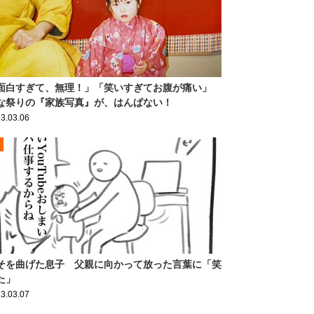
面白すぎて、無理！」「笑いすぎてお腹が痛い」
な祭りの『家族写真』が、はんぱない！
3.03.06
そを曲げた息子 父親に向かって放った言葉に「笑
た」
3.03.07