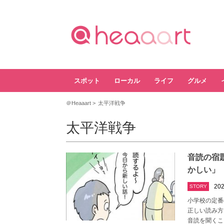
スポット
ローカル
ライフ
グルメ
＠Heaaart
太平洋戦争
太平洋戦争
音読の宿
かしい」
202
STORY
小学校の定番
正しい読み方
音読を聞くこ