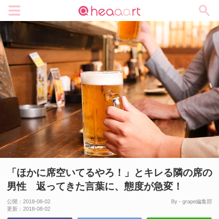
メニュー
「ほかに席空いてるやろ！」とキレる隣の席の
男性 返ってきた言葉に、態度が急変！
公開：
2018-08-02
By - grape編集部
更新：
2018-08-02