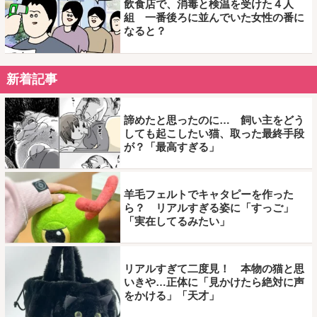
飲食店で、消毒と検温を受けた４人
組 一番後ろに並んでいた女性の番に
なると？
新着記事
諦めたと思ったのに… 飼い主をどう
しても起こしたい猫、取った最終手段
が？「最高すぎる」
羊毛フェルトでキャタピーを作った
ら？ リアルすぎる姿に「すっご」
「実在してるみたい」
リアルすぎて二度見！ 本物の猫と思
いきや…正体に「見かけたら絶対に声
をかける」「天才」