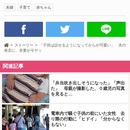
夫婦
子育て
赤ちゃん
ストーリー
「子供は話せるようになってからが可愛い」 夫の
発言に、全妻がモヤッ
関連記事
「弁当吹き出しそうになった」「声出
た」 母親が撮影した、０歳児の写真
を見ると…
電車内で騒ぐ子供の前にいた女性 去
り際の行動に「ヒドイ」「分からなく
もない」