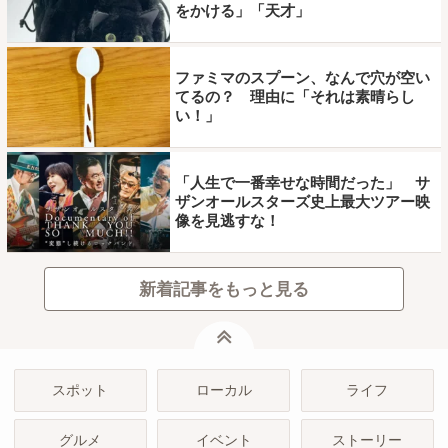
をかける」「天才」
ファミマのスプーン、なんで穴が空い
てるの？ 理由に「それは素晴らし
い！」
「人生で一番幸せな時間だった」 サ
ザンオールスターズ史上最大ツアー映
像を見逃すな！
新着記事をもっと見る
ページトップ
スポット
ローカル
ライフ
グルメ
イベント
ストーリー