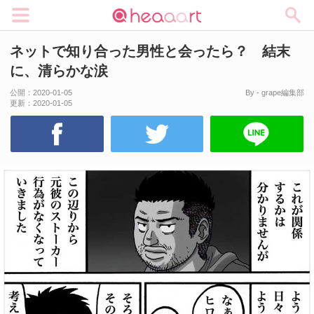
メニュー
ネットで知り合った男性と会ったら？ 結末
に、清らかな涙
公開：
2020-01-05
By - grape編集部
更新：
2020-01-05