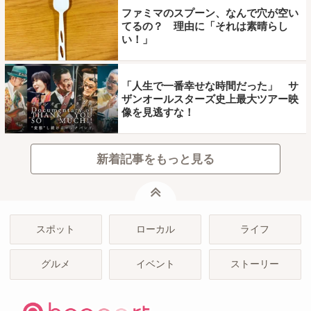
ファミマのスプーン、なんで穴が空い
てるの？ 理由に「それは素晴らし
い！」
「人生で一番幸せな時間だった」 サ
ザンオールスターズ史上最大ツアー映
像を見逃すな！
新着記事をもっと見る
ページトップ
スポット
ローカル
ライフ
グルメ
イベント
ストーリー