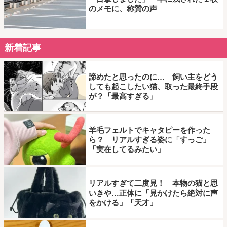
のメモに、称賛の声
新着記事
諦めたと思ったのに… 飼い主をどう
しても起こしたい猫、取った最終手段
が？「最高すぎる」
羊毛フェルトでキャタピーを作った
ら？ リアルすぎる姿に「すっご」
「実在してるみたい」
リアルすぎて二度見！ 本物の猫と思
いきや…正体に「見かけたら絶対に声
をかける」「天才」