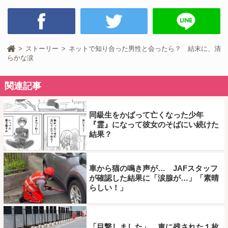
ストーリー
ネットで知り合った男性と会ったら？ 結末に、清
らかな涙
関連記事
同級生をかばって亡くなった少年
『霊』になって彼女のそばにい続けた
結果？
車から猫の鳴き声が… JAFスタッフ
が確認した結果に「涙腺が…」「素晴
らしい！」
「目撃しました」 車に残された１枚