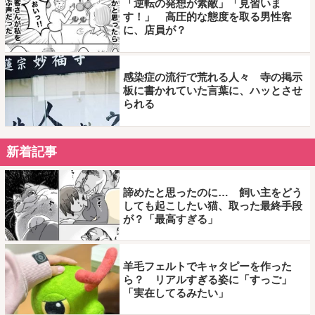
「逆転の発想が素敵」「見習いま
す！」 高圧的な態度を取る男性客
に、店員が？
感染症の流行で荒れる人々 寺の掲示
板に書かれていた言葉に、ハッとさせ
られる
新着記事
諦めたと思ったのに… 飼い主をどう
しても起こしたい猫、取った最終手段
が？「最高すぎる」
羊毛フェルトでキャタピーを作った
ら？ リアルすぎる姿に「すっご」
「実在してるみたい」