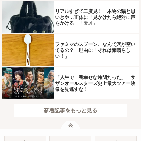
リアルすぎて二度見！ 本物の猫と思
いきや…正体に「見かけたら絶対に声
をかける」「天才」
ファミマのスプーン、なんで穴が空い
てるの？ 理由に「それは素晴らし
い！」
「人生で一番幸せな時間だった」 サ
ザンオールスターズ史上最大ツアー映
像を見逃すな！
新着記事をもっと見る
ページトップ