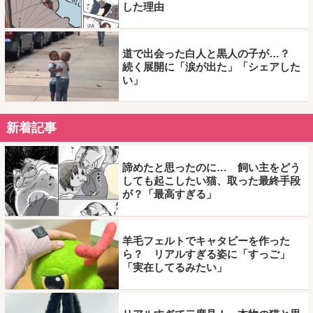
した理由
道で出会った白人と黒人の子が…？
続く展開に「涙が出た」「シェアした
い」
新着記事
諦めたと思ったのに… 飼い主をどう
しても起こしたい猫、取った最終手段
が？「最高すぎる」
羊毛フェルトでキャタピーを作った
ら？ リアルすぎる姿に「すっご」
「実在してるみたい」