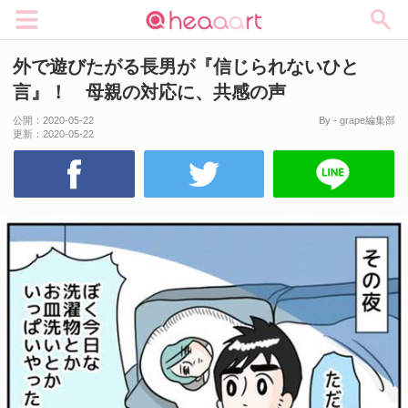
メニュー
外で遊びたがる長男が『信じられないひと
言』！ 母親の対応に、共感の声
公開：
2020-05-22
By - grape編集部
更新：
2020-05-22