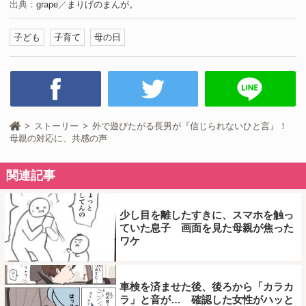
出典：
grape
／
まりげのまんが。
子ども
子育て
母の日
ストーリー
外で遊びたがる長男が『信じられないひと言』！
母親の対応に、共感の声
関連記事
少し目を離したすきに、スマホを触っ
ていた息子 画面を見た母親が焦った
ワケ
車検を済ませた後、後ろから「カラカ
ラ」と音が… 確認した女性がハッと