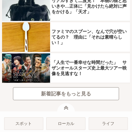
リアルすぎて二度見！ 本物の猫と思
いきや…正体に「見かけたら絶対に声
をかける」「天才」
ファミマのスプーン、なんで穴が空い
てるの？ 理由に「それは素晴らし
い！」
「人生で一番幸せな時間だった」 サ
ザンオールスターズ史上最大ツアー映
像を見逃すな！
新着記事をもっと見る
ページトップ
スポット
ローカル
ライフ