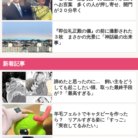
へお言葉 多くの人が押し寄せ、開門
が２０分早く
『即位礼正殿の儀』の前に撮影された
３枚 まさかの光景に「神話級の出来
事」
新着記事
諦めたと思ったのに… 飼い主をどう
しても起こしたい猫、取った最終手段
が？「最高すぎる」
羊毛フェルトでキャタピーを作った
ら？ リアルすぎる姿に「すっご」
「実在してるみたい」