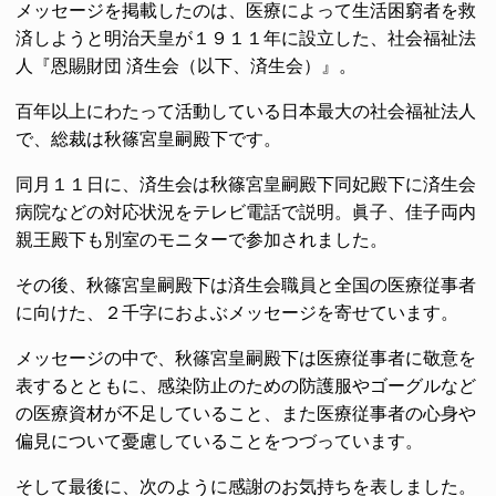
メッセージを掲載したのは、医療によって生活困窮者を救
済しようと明治天皇が１９１１年に設立した、社会福祉法
人『恩賜財団 済生会（以下、済生会）』。
百年以上にわたって活動している日本最大の社会福祉法人
で、総裁は秋篠宮皇嗣殿下です。
同月１１日に、済生会は秋篠宮皇嗣殿下同妃殿下に済生会
病院などの対応状況をテレビ電話で説明。眞子、佳子両内
親王殿下も別室のモニターで参加されました。
その後、秋篠宮皇嗣殿下は済生会職員と全国の医療従事者
に向けた、２千字におよぶメッセージを寄せています。
メッセージの中で、秋篠宮皇嗣殿下は医療従事者に敬意を
表するとともに、感染防止のための防護服やゴーグルなど
の医療資材が不足していること、また医療従事者の心身や
偏見について憂慮していることをつづっています。
そして最後に、次のように感謝のお気持ちを表しました。