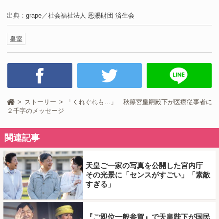
出典：
grape
／
社会福祉法人 恩賜財団 済生会
皇室
ストーリー
「くれぐれも…」 秋篠宮皇嗣殿下が医療従事者に
２千字のメッセージ
関連記事
天皇ご一家の写真を公開した宮内庁
その光景に「センスがすごい」「素敵
すぎる」
『ご即位一般参賀』で天皇陛下が国民