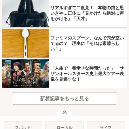
リアルすぎて二度見！ 本物の猫と思
いきや…正体に「見かけたら絶対に声
をかける」「天才」
ファミマのスプーン、なんで穴が空い
てるの？ 理由に「それは素晴らし
い！」
「人生で一番幸せな時間だった」 サ
ザンオールスターズ史上最大ツアー映
像を見逃すな！
新着記事をもっと見る
ページトップ
スポット
ローカル
ライフ