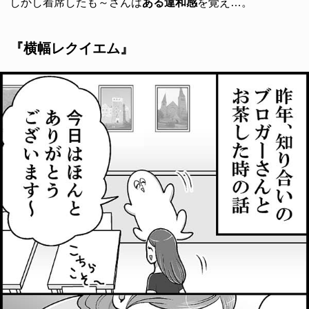
しかし着席したも～さんは
ある違和感
を覚え…。
『横幅レクイエム』