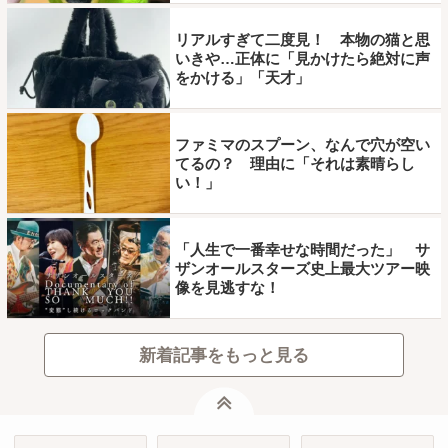
リアルすぎて二度見！ 本物の猫と思
いきや…正体に「見かけたら絶対に声
をかける」「天才」
ファミマのスプーン、なんで穴が空い
てるの？ 理由に「それは素晴らし
い！」
「人生で一番幸せな時間だった」 サ
ザンオールスターズ史上最大ツアー映
像を見逃すな！
新着記事をもっと見る
ページトップ