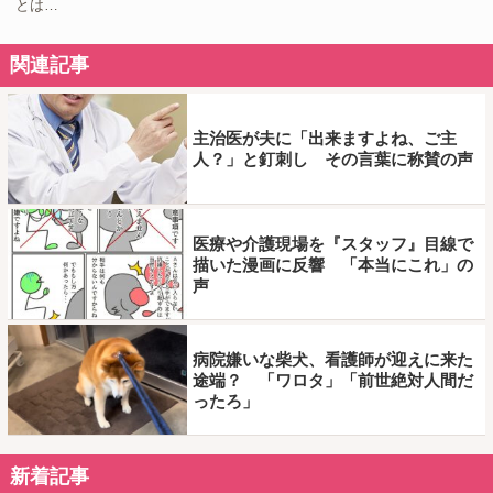
とは…
関連記事
主治医が夫に「出来ますよね、ご主
人？」と釘刺し その言葉に称賛の声
医療や介護現場を『スタッフ』目線で
描いた漫画に反響 「本当にこれ」の
声
病院嫌いな柴犬、看護師が迎えに来た
途端？ 「ワロタ」「前世絶対人間だ
ったろ」
新着記事