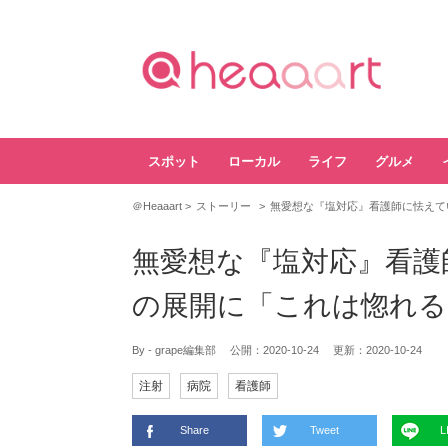
スポット
ローカル
ライフ
グルメ
＠Heaaart
ストーリー
無愛想な『塩対応』看護師に怯えて
無愛想な『塩対応』看護
の展開に「これは惚れる
By - grape編集部
公開：
2020-10-24
更新：
2020-10-24
注射
病院
看護師
Share
Tweet
L