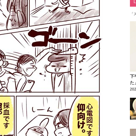
「
下
た
202