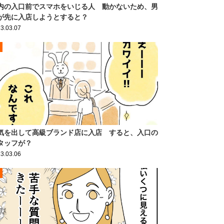
内の入口前でスマホをいじる人 動かないため、男
が先に入店しようとすると？
3.03.07
気を出して高級ブランド店に入店 すると、入口の
タッフが？
3.03.06