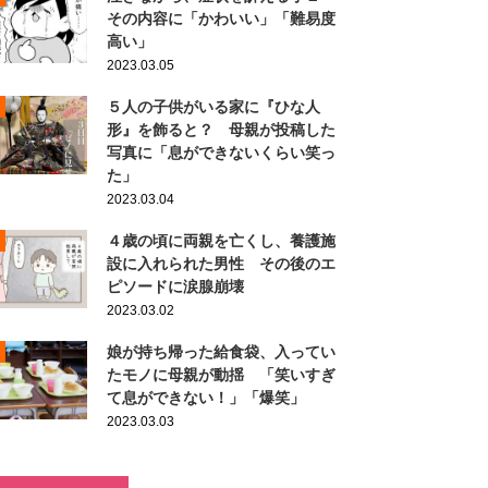
その内容に「かわいい」「難易度
高い」
2023.03.05
５人の子供がいる家に『ひな人
形』を飾ると？ 母親が投稿した
写真に「息ができないくらい笑っ
た」
2023.03.04
４歳の頃に両親を亡くし、養護施
設に入れられた男性 その後のエ
ピソードに涙腺崩壊
2023.03.02
娘が持ち帰った給食袋、入ってい
たモノに母親が動揺 「笑いすぎ
て息ができない！」「爆笑」
2023.03.03