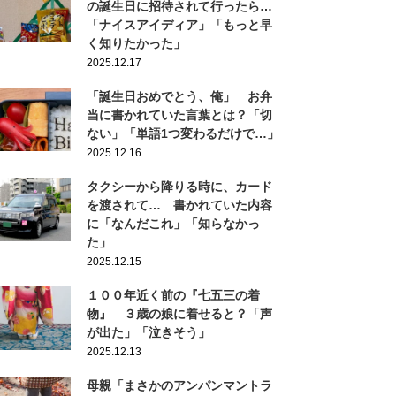
の誕生日に招待されて行ったら…
「ナイスアイディア」「もっと早
く知りたかった」
2025.12.17
「誕生日おめでとう、俺」 お弁
当に書かれていた言葉とは？「切
ない」「単語1つ変わるだけで…」
2025.12.16
タクシーから降りる時に、カード
を渡されて… 書かれていた内容
に「なんだこれ」「知らなかっ
た」
2025.12.15
１００年近く前の『七五三の着
物』 ３歳の娘に着せると？「声
が出た」「泣きそう」
2025.12.13
母親「まさかのアンパンマントラ