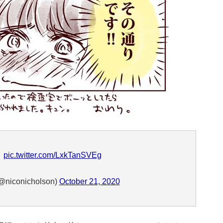
。
pic.twitter.com/LxkTanSVEg
conicholson)
October 21, 2020