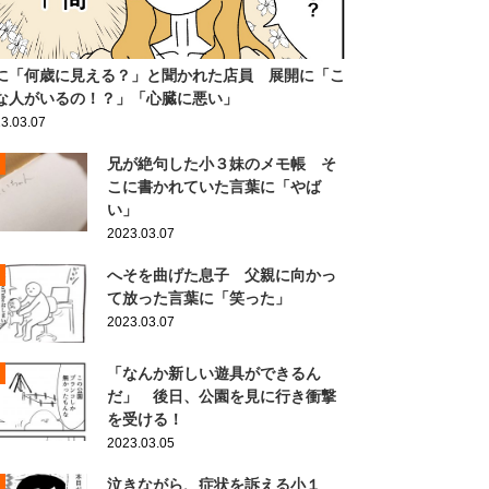
に「何歳に見える？」と聞かれた店員 展開に「こ
な人がいるの！？」「心臓に悪い」
3.03.07
兄が絶句した小３妹のメモ帳 そ
こに書かれていた言葉に「やば
い」
2023.03.07
へそを曲げた息子 父親に向かっ
て放った言葉に「笑った」
2023.03.07
「なんか新しい遊具ができるん
だ」 後日、公園を見に行き衝撃
を受ける！
2023.03.05
泣きながら、症状を訴える小１