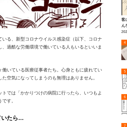
客
ん
202
ている、新型コロナウイルス感染症（以下、コロナ
4
し、過酷な労働環境で働いている人もいるといいま
々働いている医療従事者たち。心身ともに疲れてい
5
した空気になってしまうのも無理はありません。
ットでは「かかりつけの病院に行ったら、いつもよ
6
うです。
ていたら…
7