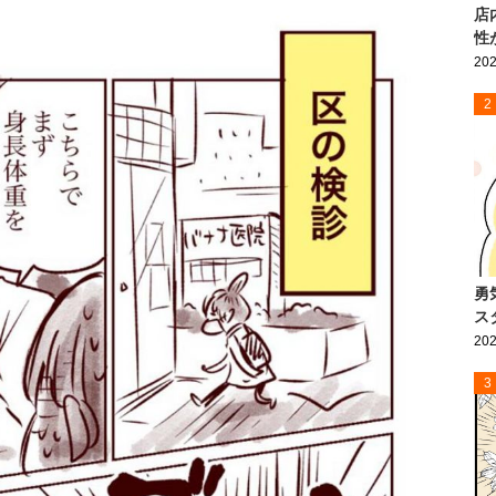
店
性
202
2
勇
ス
202
3