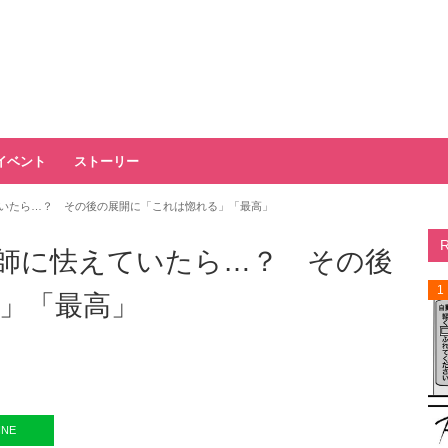
イベント
ストーリー
いたら…？ その後の展開に「これは惚れる」「最高」
師に怯えていたら…？ その後
1
」「最高」
INE