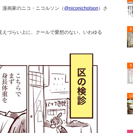
、漫画家のニコ・ニコルソン（
@niconicholson
）さ
8
見えづらい上に、クールで愛想のない、いわゆる
9
10