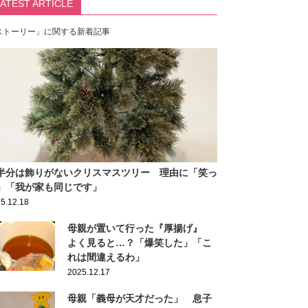
LATEST ARTICLE
ストーリー」に関する新着記事
半分は飾りがないクリスマスツリー 理由に「笑っ
」「我が家も同じです」
5.12.18
母親が置いて行った『厚揚げ』
よく見ると…？「爆笑した」「こ
れは間違えるわ」
2025.12.17
母親「義母が天才だった」 息子