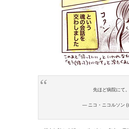
先ほど病院にて
— ニコ・ニコルソン (@ni