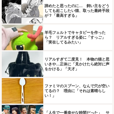
諦めたと思ったのに… 飼い主をどう
しても起こしたい猫、取った最終手段
が？「最高すぎる」
羊毛フェルトでキャタピーを作った
ら？ リアルすぎる姿に「すっご」
「実在してるみたい」
リアルすぎて二度見！ 本物の猫と思
いきや…正体に「見かけたら絶対に声
をかける」「天才」
ファミマのスプーン、なんで穴が空い
てるの？ 理由に「それは素晴らし
い！」
「人生で一番幸せな時間だった」 サ