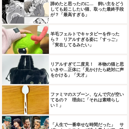
諦めたと思ったのに… 飼い主をどう
しても起こしたい猫、取った最終手段
が？「最高すぎる」
羊毛フェルトでキャタピーを作った
ら？ リアルすぎる姿に「すっご」
「実在してるみたい」
リアルすぎて二度見！ 本物の猫と思
いきや…正体に「見かけたら絶対に声
をかける」「天才」
ファミマのスプーン、なんで穴が空い
てるの？ 理由に「それは素晴らし
い！」
「人生で一番幸せな時間だった」 サ