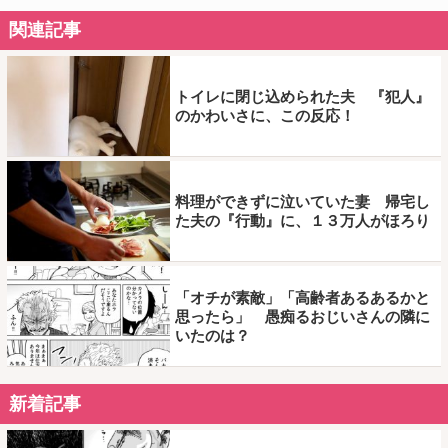
関連記事
トイレに閉じ込められた夫 『犯人』
のかわいさに、この反応！
料理ができずに泣いていた妻 帰宅し
た夫の『行動』に、１３万人がほろり
「オチが素敵」「高齢者あるあるかと
思ったら」 愚痴るおじいさんの隣に
いたのは？
新着記事