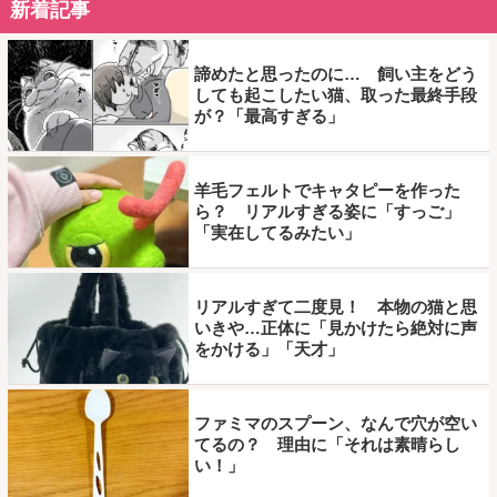
新着記事
諦めたと思ったのに… 飼い主をどう
しても起こしたい猫、取った最終手段
が？「最高すぎる」
羊毛フェルトでキャタピーを作った
ら？ リアルすぎる姿に「すっご」
「実在してるみたい」
リアルすぎて二度見！ 本物の猫と思
いきや…正体に「見かけたら絶対に声
をかける」「天才」
ファミマのスプーン、なんで穴が空い
てるの？ 理由に「それは素晴らし
い！」