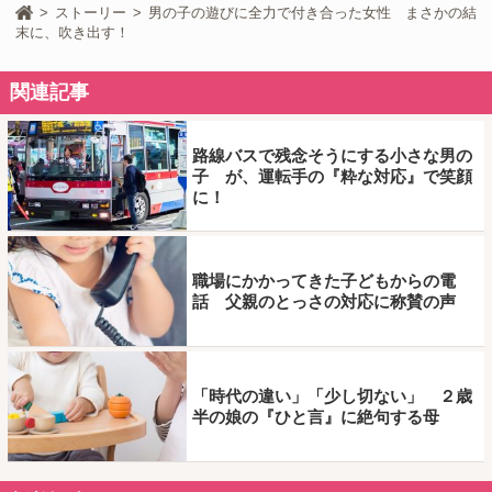
ストーリー
男の子の遊びに全力で付き合った女性 まさかの結
末に、吹き出す！
関連記事
路線バスで残念そうにする小さな男の
子 が、運転手の『粋な対応』で笑顔
に！
職場にかかってきた子どもからの電
話 父親のとっさの対応に称賛の声
「時代の違い」「少し切ない」 ２歳
半の娘の『ひと言』に絶句する母