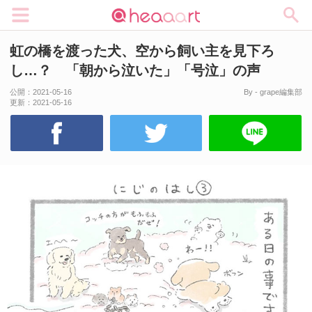
メニュー
虹の橋を渡った犬、空から飼い主を見下ろ
し…？ 「朝から泣いた」「号泣」の声
公開：
2021-05-16
By - grape編集部
更新：
2021-05-16