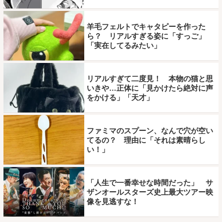
羊毛フェルトでキャタピーを作った
ら？ リアルすぎる姿に「すっご」
「実在してるみたい」
リアルすぎて二度見！ 本物の猫と思
いきや…正体に「見かけたら絶対に声
をかける」「天才」
ファミマのスプーン、なんで穴が空い
てるの？ 理由に「それは素晴らし
い！」
「人生で一番幸せな時間だった」 サ
ザンオールスターズ史上最大ツアー映
像を見逃すな！