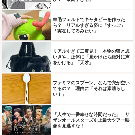
羊毛フェルトでキャタピーを作った
ら？ リアルすぎる姿に「すっご」
「実在してるみたい」
リアルすぎて二度見！ 本物の猫と思
いきや…正体に「見かけたら絶対に声
をかける」「天才」
ファミマのスプーン、なんで穴が空い
てるの？ 理由に「それは素晴らし
い！」
「人生で一番幸せな時間だった」 サ
ザンオールスターズ史上最大ツアー映
像を見逃すな！