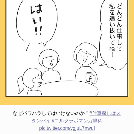
なぜパワハラしてはいけないのか？
#仕事探しはス
タンバイ
#コルクラボマンガ専科
pic.twitter.com/vgjuL7nwuI