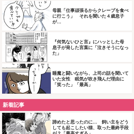
母親「仕事頑張るからクレープを食べ
に行こう」 それを聞いた４歳息子
が…
『何気ないひと言』にハッとした母
息子が発した言葉に「泣きそうになっ
た」
睡魔と闘いながら、上司の話を聞いて
いた女性 眠気が吹き飛んだ理由に
「笑った」「最高」
新着記事
諦めたと思ったのに… 飼い主をどう
しても起こしたい猫、取った最終手段
が？「最高すぎる」