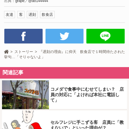
出典：
grape
／
@ao144444
友達
客
遅刻
飲食店
ストーリー
『遅刻の理由』に仰天 飲食店で１時間待たされた
挙句…「そりゃないよ」
関連記事
コメダで食事中にむせてしまい？ 店
員の対応に「よければ本社に電話し
て」
セルフレジに手こずる客 店員に「教
えないで」といった理由が？