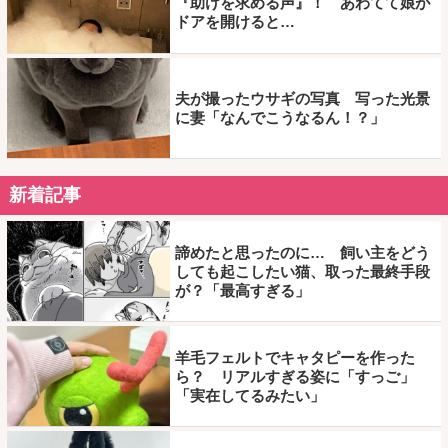
『助けを求める声』！ あわてて娘が
ドアを開けると…
夫が撮ったウサギの写真 写った光景
に妻「なんでこうなるん！？」
新着記事
諦めたと思ったのに… 飼い主をどう
しても起こしたい猫、取った最終手段
が？「最高すぎる」
羊毛フェルトでキャタピーを作った
ら？ リアルすぎる姿に「すっご」
「実在してるみたい」