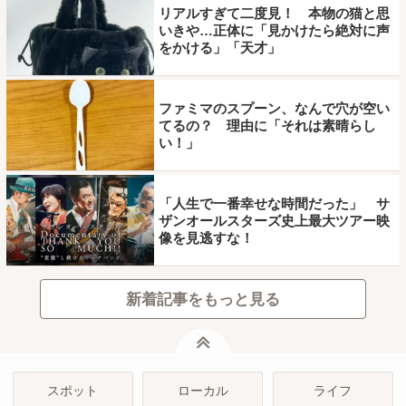
リアルすぎて二度見！ 本物の猫と思
いきや…正体に「見かけたら絶対に声
をかける」「天才」
ファミマのスプーン、なんで穴が空い
てるの？ 理由に「それは素晴らし
い！」
「人生で一番幸せな時間だった」 サ
ザンオールスターズ史上最大ツアー映
像を見逃すな！
新着記事をもっと見る
ページトップ
スポット
ローカル
ライフ