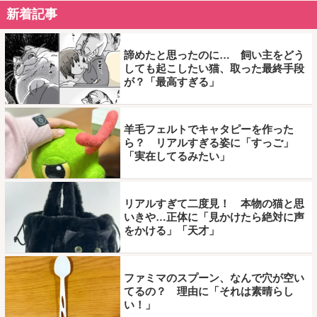
新着記事
諦めたと思ったのに… 飼い主をどう
しても起こしたい猫、取った最終手段
が？「最高すぎる」
羊毛フェルトでキャタピーを作った
ら？ リアルすぎる姿に「すっご」
「実在してるみたい」
リアルすぎて二度見！ 本物の猫と思
いきや…正体に「見かけたら絶対に声
をかける」「天才」
ファミマのスプーン、なんで穴が空い
てるの？ 理由に「それは素晴らし
い！」