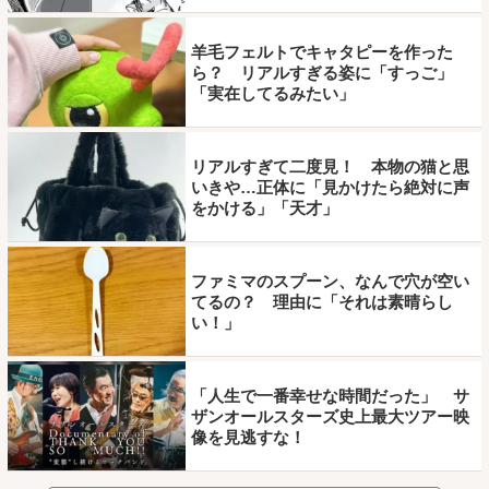
羊毛フェルトでキャタピーを作った
ら？ リアルすぎる姿に「すっご」
「実在してるみたい」
リアルすぎて二度見！ 本物の猫と思
いきや…正体に「見かけたら絶対に声
をかける」「天才」
ファミマのスプーン、なんで穴が空い
てるの？ 理由に「それは素晴らし
い！」
「人生で一番幸せな時間だった」 サ
ザンオールスターズ史上最大ツアー映
像を見逃すな！