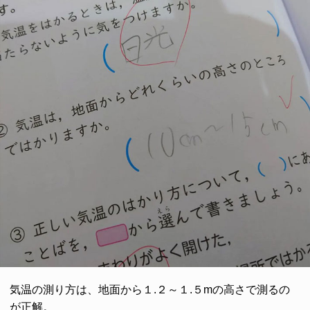
気温の測り方は、地面から１.２～１.５mの高さで測るの
が正解。