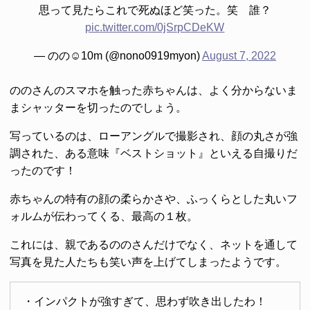
思って見たらこれで死ぬほど笑った。笑 誰？
pic.twitter.com/0jSrpCDeKW
— のの☺︎10m (@nono0919myon)
August 7, 2022
ののさんのスマホを触った赤ちゃんは、よく分からないま
まシャッターを切ったのでしょう。
写っているのは、ローアングルで撮影され、顔の丸さが強
調された、ある意味『ベストショット』といえる自撮りだ
ったのです！
赤ちゃんの特有の顔の柔らかさや、ふっくらとした丸いフ
ォルムが伝わってくる、最高の１枚。
これには、親であるののさんだけでなく、ネットを通して
写真を見た人たちも笑い声を上げてしまったようです。
・インパクトが強すぎて、思わず吹き出したわ！