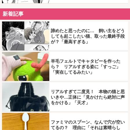
新着記事
諦めたと思ったのに… 飼い主をどう
しても起こしたい猫、取った最終手段
が？「最高すぎる」
羊毛フェルトでキャタピーを作った
ら？ リアルすぎる姿に「すっご」
「実在してるみたい」
リアルすぎて二度見！ 本物の猫と思
いきや…正体に「見かけたら絶対に声
をかける」「天才」
ファミマのスプーン、なんで穴が空い
てるの？ 理由に「それは素晴らし