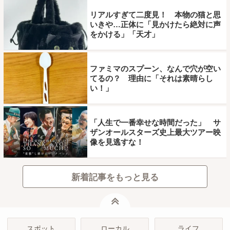
リアルすぎて二度見！ 本物の猫と思
いきや…正体に「見かけたら絶対に声
をかける」「天才」
ファミマのスプーン、なんで穴が空い
てるの？ 理由に「それは素晴らし
い！」
「人生で一番幸せな時間だった」 サ
ザンオールスターズ史上最大ツアー映
像を見逃すな！
新着記事をもっと見る
ページトップ
スポット
ローカル
ライフ