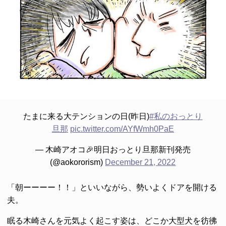
たまに来る大テンションの日(昨日)
#私のおっとり
旦那
pic.twitter.com/AYfWmh0PaE
— 木崎アオコ🎉明日おっとり旦那新刊発売
(@aokororism)
December 21, 2022
「朝ーーーー！！」といいながら、勢いよくドアを開ける
夫。
眠る木崎さんを元気よく起こす姿は、どこか大型犬を彷彿