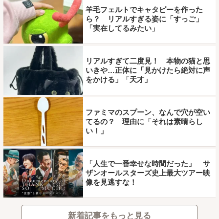
羊毛フェルトでキャタピーを作った
ら？ リアルすぎる姿に「すっご」
「実在してるみたい」
リアルすぎて二度見！ 本物の猫と思
いきや…正体に「見かけたら絶対に声
をかける」「天才」
ファミマのスプーン、なんで穴が空い
てるの？ 理由に「それは素晴らし
い！」
「人生で一番幸せな時間だった」 サ
ザンオールスターズ史上最大ツアー映
像を見逃すな！
新着記事をもっと見る