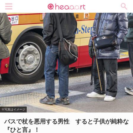
メニュー
※写真はイメージ
バスで杖を悪用する男性 すると子供が純粋な
『ひと言』！