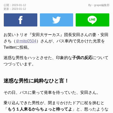
公開：
2023-01-12
By - grape編集部
更新：
2023-01-12
お笑いトリオ『安田大サーカス』団長安田さんの妻・安田
さち（
＠mito0504
）さんが、バス車内で見かけた光景を
Twitterに投稿。
迷惑な男性をハッとさせた、印象的な
子供の反応
について
つづっています。
迷惑な男性に純粋なひと言！
その日、バスに乗って発車を待っていた、安田さん。
乗り込んできた男性が、閉まりかけたドアに杖を挟むと
「
もう１人来るからちょっと待ってよ
」と、怒ったような