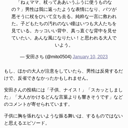
「ねぇママ、杖ってああいうふうに使うものな
の？」男性は我に返ったような表情になり、バツが
悪そうに杖をひいて立ち去る。純粋な一言に救われ
た。子どもたちの汚れのない瞳はいつも大人たちを
見ている。カッコいい背中、真っ直ぐな背中を見せ
ていたい。あんな風になりたい！と思われる大人で
いよう。
— 安田さち (@mito0504)
January 10, 2023
もし、ほかの大人が注意をしていたら、男性は反発するだ
けで、反省できなかったかもしれません。
安田さんの投稿には「子供、ナイス！」「スカッとしまし
た」「大人がかけるどんな言葉よりも響きそうです」など
のコメントが寄せられています。
子供に胸を張れないような振る舞いは、するものではない
と思えるエピソード。