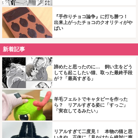
『手作りチョコ論争』に打ち勝つ！
出来上がったチョコのクオリティがや
ばい
新着記事
諦めたと思ったのに… 飼い主をどう
しても起こしたい猫、取った最終手段
が？「最高すぎる」
羊毛フェルトでキャタピーを作った
ら？ リアルすぎる姿に「すっご」
「実在してるみたい」
リアルすぎて二度見！ 本物の猫と思
いきや…正体に「見かけたら絶対に声