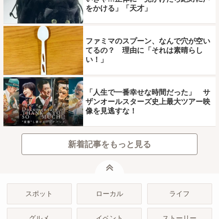
をかける」「天才」
ファミマのスプーン、なんで穴が空い
てるの？ 理由に「それは素晴らし
い！」
「人生で一番幸せな時間だった」 サ
ザンオールスターズ史上最大ツアー映
像を見逃すな！
新着記事をもっと見る
ページトップ
スポット
ローカル
ライフ
グルメ
イベント
ストーリー