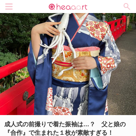
メニュー
成人式の前撮りで着た振袖は…？ 父と娘の
『合作』で生まれた１枚が素敵すぎる！