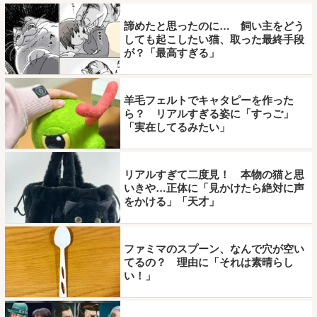
諦めたと思ったのに… 飼い主をどう
しても起こしたい猫、取った最終手段
が？「最高すぎる」
羊毛フェルトでキャタピーを作った
ら？ リアルすぎる姿に「すっご」
「実在してるみたい」
リアルすぎて二度見！ 本物の猫と思
いきや…正体に「見かけたら絶対に声
をかける」「天才」
ファミマのスプーン、なんで穴が空い
てるの？ 理由に「それは素晴らし
い！」