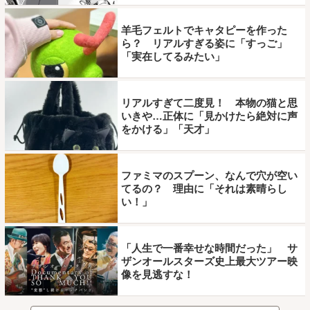
羊毛フェルトでキャタピーを作った
ら？ リアルすぎる姿に「すっご」
「実在してるみたい」
リアルすぎて二度見！ 本物の猫と思
いきや…正体に「見かけたら絶対に声
をかける」「天才」
ファミマのスプーン、なんで穴が空い
てるの？ 理由に「それは素晴らし
い！」
「人生で一番幸せな時間だった」 サ
ザンオールスターズ史上最大ツアー映
像を見逃すな！