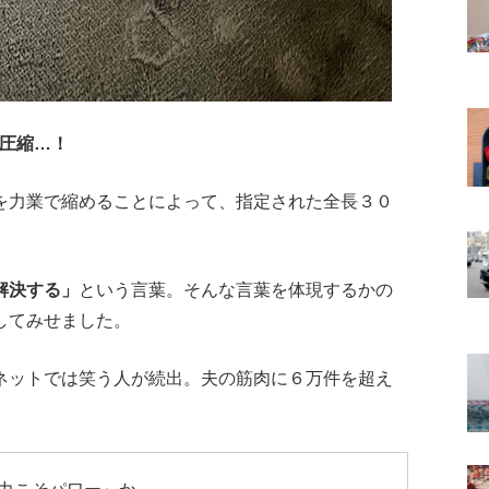
に圧縮…！
を力業で縮めることによって、指定された全長３０
解決する」
という言葉。そんな言葉を体現するかの
してみせました。
ネットでは笑う人が続出。夫の筋肉に６万件を超え