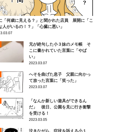
に「何歳に見える？」と聞かれた店員 展開に「こ
な人がいるの！？」「心臓に悪い」
3.03.07
兄が絶句した小３妹のメモ帳 そ
こに書かれていた言葉に「やば
い」
2023.03.07
へそを曲げた息子 父親に向かっ
て放った言葉に「笑った」
2023.03.07
「なんか新しい遊具ができるん
だ」 後日、公園を見に行き衝撃
を受ける！
2023.03.05
泣きながら、症状を訴える小１