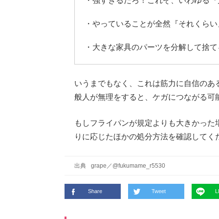
・強すぎるだろ！これぞ、いわゆる『
・やっていることが全然『それくらい
・大きな家具のパーツを分解して捨て
いうまでもなく、これは筋力に自信のあ
般人が無理をすると、ケガにつながる可
もしフライパンが規定よりも大きかった
りに応じたほかの処分方法を確認してく
出典
grape
／
@fukumame_r5530
Share
Tweet
L