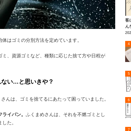
客
ん
202
治体はゴミの分別方法を定めています。
4
ゴミ、資源ゴミなど、種類に応じた捨て方や日程が
5
れない…と思いきや？
）さんは、ゴミを捨てるにあたって困っていました。
6
フライパン。
ふくまめさんは、それを不燃ゴミとし
ました。
7