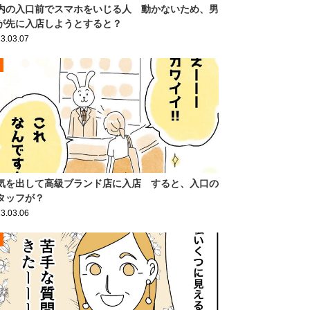
内の入口前でスマホをいじる人 動かないため、男
が先に入店しようとすると？
3.03.07
気を出して高級ブランド店に入店 すると、入口の
タッフが？
3.03.06