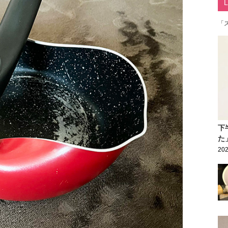
「
下
た
202