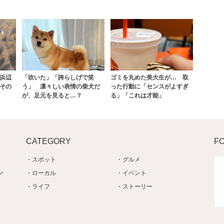
浜辺
「吹いた」「誇らしげで笑
ゴミを丸めた美大生が… 取
その
う」 凛々しい表情の柴犬だ
った行動に「センスがよすぎ
が、足元を見ると…？
る」「これは才能」
CATEGORY
F
スポット
グルメ
ン
ローカル
イベント
ライフ
ストーリー