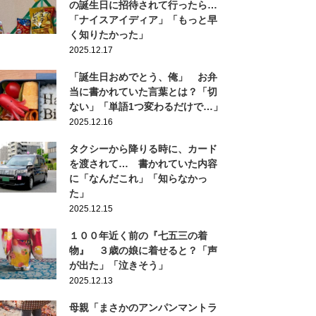
の誕生日に招待されて行ったら…
「ナイスアイディア」「もっと早
く知りたかった」
2025.12.17
「誕生日おめでとう、俺」 お弁
当に書かれていた言葉とは？「切
ない」「単語1つ変わるだけで…」
2025.12.16
タクシーから降りる時に、カード
を渡されて… 書かれていた内容
に「なんだこれ」「知らなかっ
た」
2025.12.15
１００年近く前の『七五三の着
物』 ３歳の娘に着せると？「声
が出た」「泣きそう」
2025.12.13
母親「まさかのアンパンマントラ