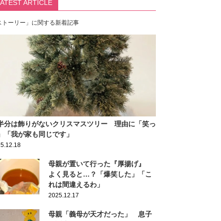
LATEST ARTICLE
ストーリー」に関する新着記事
半分は飾りがないクリスマスツリー 理由に「笑っ
」「我が家も同じです」
5.12.18
母親が置いて行った『厚揚げ』
よく見ると…？「爆笑した」「こ
れは間違えるわ」
2025.12.17
母親「義母が天才だった」 息子