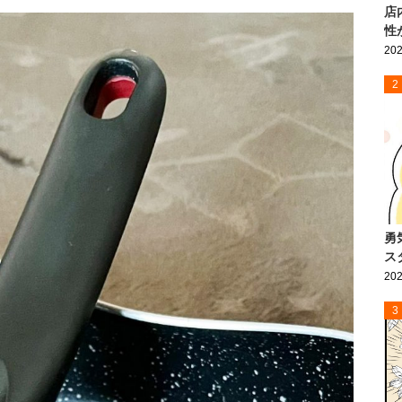
店
性
202
2
勇
ス
202
3