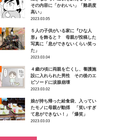
その内容に「かわいい」「難易度
高い」
2023.03.05
５人の子供がいる家に『ひな人
形』を飾ると？ 母親が投稿した
写真に「息ができないくらい笑っ
た」
2023.03.04
４歳の頃に両親を亡くし、養護施
設に入れられた男性 その後のエ
ピソードに涙腺崩壊
2023.03.02
娘が持ち帰った給食袋、入ってい
たモノに母親が動揺 「笑いすぎ
て息ができない！」「爆笑」
2023.03.03