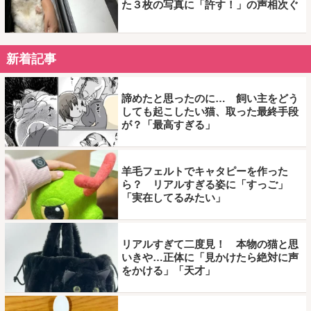
た３枚の写真に「許す！」の声相次ぐ
新着記事
諦めたと思ったのに… 飼い主をどう
しても起こしたい猫、取った最終手段
が？「最高すぎる」
羊毛フェルトでキャタピーを作った
ら？ リアルすぎる姿に「すっご」
「実在してるみたい」
リアルすぎて二度見！ 本物の猫と思
いきや…正体に「見かけたら絶対に声
をかける」「天才」