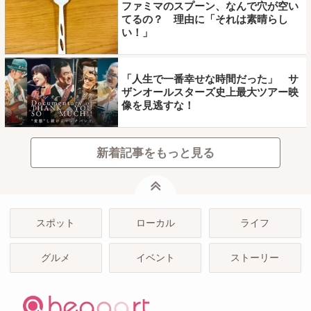
ファミマのスプーン、なんで穴が空い
てるの？ 理由に「それは素晴らし
い！」
「人生で一番幸せな時間だった」 サ
ザンオールスターズ史上最大ツアー映
像を見逃すな！
新着記事をもっと見る
ページトップ
スポット
ローカル
ライフ
グルメ
イベント
ストーリー