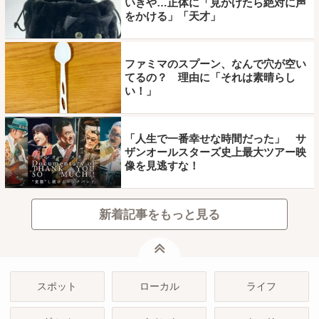
いきや…正体に「見かけたら絶対に声
をかける」「天才」
ファミマのスプーン、なんで穴が空い
てるの？ 理由に「それは素晴らし
い！」
「人生で一番幸せな時間だった」 サ
ザンオールスターズ史上最大ツアー映
像を見逃すな！
新着記事をもっと見る
ページトップ
スポット
ローカル
ライフ