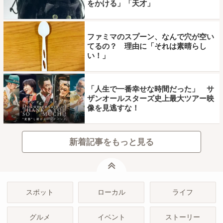
をかける」「天才」
ファミマのスプーン、なんで穴が空い
てるの？ 理由に「それは素晴らし
い！」
「人生で一番幸せな時間だった」 サ
ザンオールスターズ史上最大ツアー映
像を見逃すな！
新着記事をもっと見る
ページトップ
スポット
ローカル
ライフ
グルメ
イベント
ストーリー