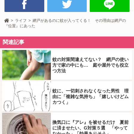
ライフ
網戸があるのに蚊が入ってくる！ その理由は網戸の
『位置』にあった
関連記事
蚊の対策間違えてない？ 網戸の使い
方で家の中にも… 庭や屋外でも役立
つ方法
蚊に、一切刺されなくなった男性 理
由に「複雑な気持ち」「嬉しいけどム
カつく」
換気口に『アレ』を被せるだけ 夏前
に済ませたい、G対策５選 「やって
なかった」「効果ありそう」