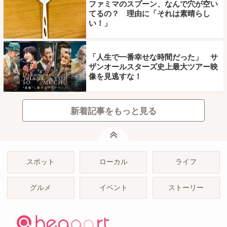
ファミマのスプーン、なんで穴が空い
てるの？ 理由に「それは素晴らし
い！」
「人生で一番幸せな時間だった」 サ
ザンオールスターズ史上最大ツアー映
像を見逃すな！
新着記事をもっと見る
ページトップ
スポット
ローカル
ライフ
グルメ
イベント
ストーリー