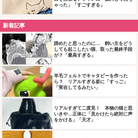
ゃった」「すごすぎる」
新着記事
諦めたと思ったのに… 飼い主をどう
しても起こしたい猫、取った最終手段
が？「最高すぎる」
羊毛フェルトでキャタピーを作った
ら？ リアルすぎる姿に「すっご」
「実在してるみたい」
リアルすぎて二度見！ 本物の猫と思
いきや…正体に「見かけたら絶対に声
をかける」「天才」