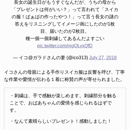
長女の誕生日がもうすぐなんだが、うちの母から
「プレゼントは何がいい？」って言われて「スイカ
の服！ばぁばの作ったやつ！」って言う長女の謎の
答えをリスニングしてイメージ画にしたのが1枚
目、届いたのが2枚目。
種一個一個刺繍してあるんだよすごい
pic.twitter.com/rngQLyxQfD
— イコ@ガラドさんの妻 (@ico313)
July 27, 2018
イコさんの母親による手作りスイカ服は反響を呼び、丁寧
な作業や愛情が伝わる１着に称賛の声が寄せられました。
・刺繍は、手で感触が楽しめます。刺繍部分を触る
ことで、おばあちゃんの愛情を感じられるはずで
す。
・なんて素晴らしいプレゼント！感動しました！