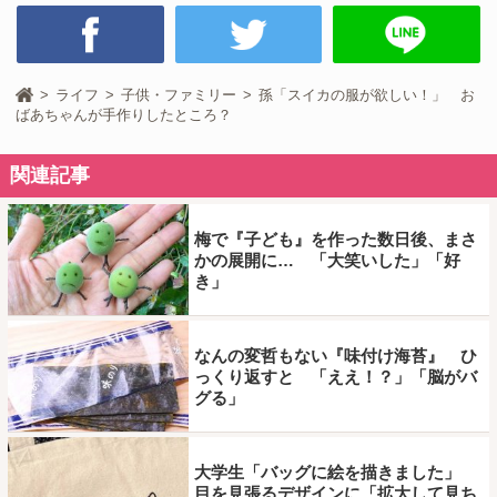
ライフ
子供・ファミリー
孫「スイカの服が欲しい！」 お
ばあちゃんが手作りしたところ？
関連記事
梅で『子ども』を作った数日後、まさ
かの展開に… 「大笑いした」「好
き」
なんの変哲もない『味付け海苔』 ひ
っくり返すと 「ええ！？」「脳がバ
グる」
大学生「バッグに絵を描きました」
目を見張るデザインに「拡大して見ち