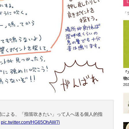
「
『
物
202
人間による、「指笛吹きたい」って人へ送る個人的指
め
pic.twitter.com/HG65OhAW7i