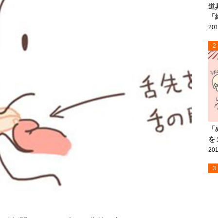
道
「
201
2
「
を
201
3