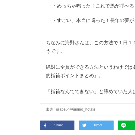
・めっちゃ鳴った！これで馬が呼べる
・すごい、本当に鳴った！長年の夢が
ちなみに海野さんは、この方法で１日１
うです。
絶対に全員ができる方法というわけでは
的指笛ポイントまとめ』。
「指笛なんてできない」と諦めていた人
出典
grape
／
@umino_hotate
Share
Tweet
L