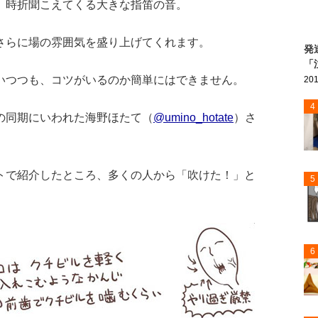
、時折聞こえてくる大きな指笛の音。
さらに場の雰囲気を盛り上げてくれます。
発
「
いつつも、コツがいるのか簡単にはできません。
201
4
の同期にいわれた海野ほたて（
@umino_hotate
）さ
トで紹介したところ、多くの人から「吹けた！」と
5
6