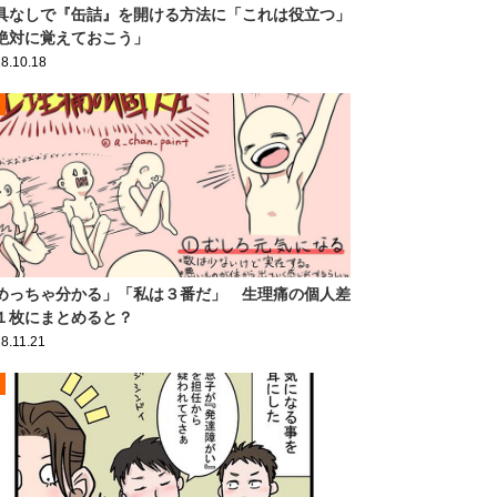
具なしで『缶詰』を開ける方法に「これは役立つ」
絶対に覚えておこう」
8.10.18
めっちゃ分かる」「私は３番だ」 生理痛の個人差
１枚にまとめると？
8.11.21