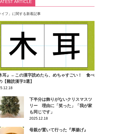
LATEST ARTICLE
ライフ」に関する新着記事
木耳』←この漢字読めたら、めちゃすごい！ 食べ
の【難読漢字3選】
5.12.18
下半分は飾りがないクリスマスツ
リー 理由に「笑った」「我が家
も同じです」
2025.12.18
母親が置いて行った『厚揚げ』