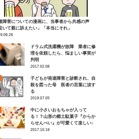
達障害についての漫画に、当事者から共感の声
泣いて親に訴えたい」「本当にそれ」
9.06.26
ドラム式洗濯機が故障 業者に修
理を依頼したら、悩ましい事実が
判明
2017.02.08
子どもが発達障害と診断され、自
殺を図った母 医者の言葉に涙す
る
2019.07.05
中に小さいおもちゃが入って
る！？山形の郷土駄菓子『からか
らせんべい』が可愛くて楽しい♪
2017.10.18