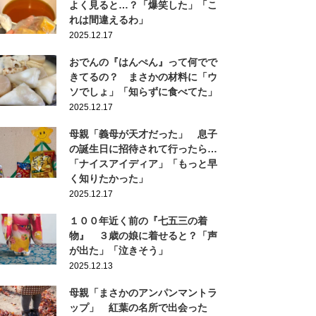
よく見ると…？「爆笑した」「こ
れは間違えるわ」
2025.12.17
おでんの『はんぺん』って何でで
きてるの？ まさかの材料に「ウ
ソでしょ」「知らずに食べてた」
2025.12.17
母親「義母が天才だった」 息子
の誕生日に招待されて行ったら…
「ナイスアイディア」「もっと早
く知りたかった」
2025.12.17
１００年近く前の『七五三の着
物』 ３歳の娘に着せると？「声
が出た」「泣きそう」
2025.12.13
母親「まさかのアンパンマントラ
ップ」 紅葉の名所で出会った