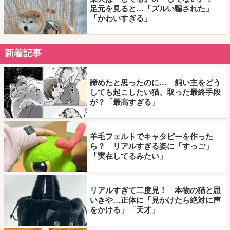
足元を見ると…「ズルい騙された」
「かわいすぎる」
新着記事
諦めたと思ったのに… 飼い主をどう
しても起こしたい猫、取った最終手段
が？「最高すぎる」
羊毛フェルトでキャタピーを作った
ら？ リアルすぎる姿に「すっご」
「実在してるみたい」
リアルすぎて二度見！ 本物の猫と思
いきや…正体に「見かけたら絶対に声
をかける」「天才」