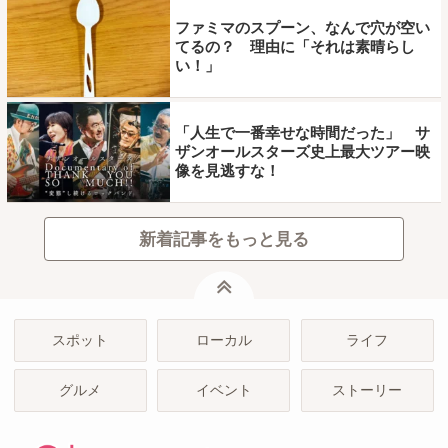
ファミマのスプーン、なんで穴が空い
てるの？ 理由に「それは素晴らし
い！」
「人生で一番幸せな時間だった」 サ
ザンオールスターズ史上最大ツアー映
像を見逃すな！
新着記事をもっと見る
ページトップ
スポット
ローカル
ライフ
グルメ
イベント
ストーリー