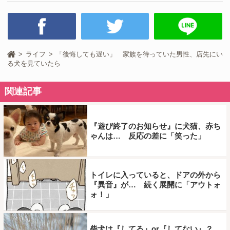
ライフ
「後悔しても遅い」 家族を待っていた男性、店先にい
る犬を見ていたら
関連記事
『遊び終了のお知らせ』に犬猫、赤ち
ゃんは… 反応の差に「笑った」
トイレに入っていると、ドアの外から
『異音』が… 続く展開に「アウトォ
ォ！」
柴犬は『してる』or『してない』？