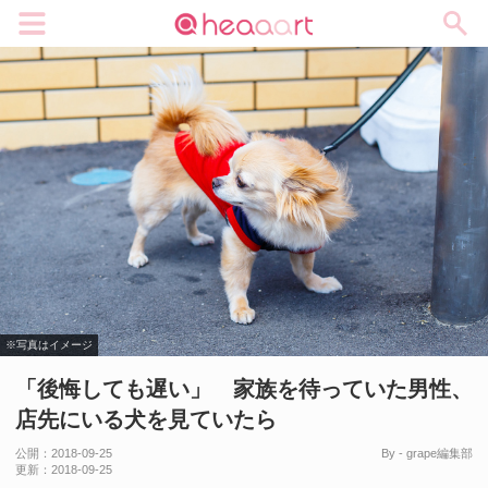
メニュー
※写真はイメージ
「後悔しても遅い」 家族を待っていた男性、
店先にいる犬を見ていたら
公開：
2018-09-25
By - grape編集部
更新：
2018-09-25