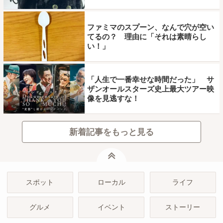
ファミマのスプーン、なんで穴が空い
てるの？ 理由に「それは素晴らし
い！」
「人生で一番幸せな時間だった」 サ
ザンオールスターズ史上最大ツアー映
像を見逃すな！
新着記事をもっと見る
ページトップ
スポット
ローカル
ライフ
グルメ
イベント
ストーリー