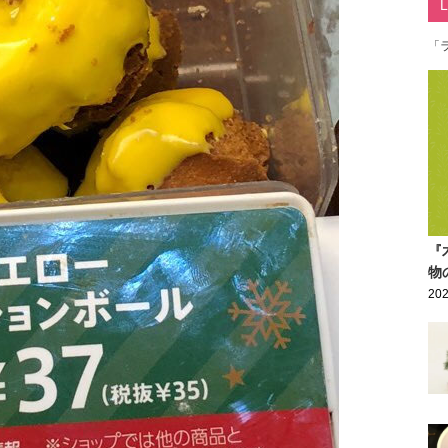
「
『
物
202