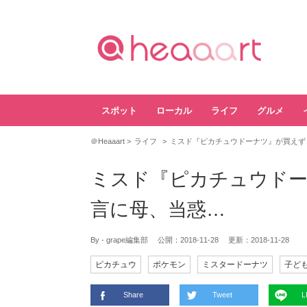
スポット
ローカル
ライフ
グルメ
＠Heaaart
ライフ
ミスド『ピカチュウドーナツ』が買えず
ミスド『ピカチュウドー
言に母、当惑…
By - grape編集部
公開：
2018-11-28
更新：
2018-11-28
ピカチュウ
ポケモン
ミスタードーナツ
子ど
Share
Tweet
L