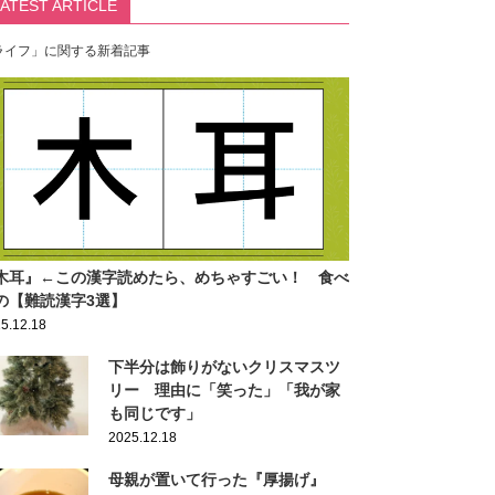
LATEST ARTICLE
ライフ」に関する新着記事
木耳』←この漢字読めたら、めちゃすごい！ 食べ
の【難読漢字3選】
5.12.18
下半分は飾りがないクリスマスツ
リー 理由に「笑った」「我が家
も同じです」
2025.12.18
母親が置いて行った『厚揚げ』