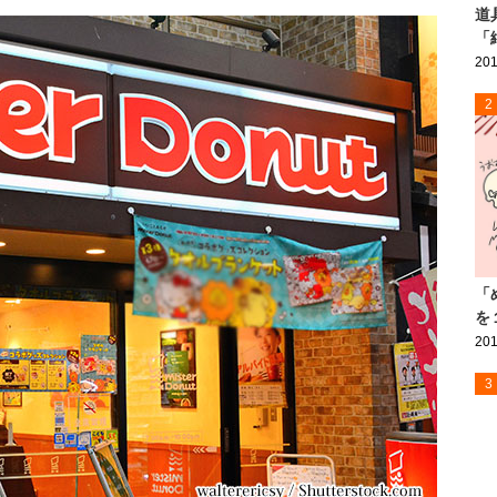
道
「
201
2
「
を
201
3