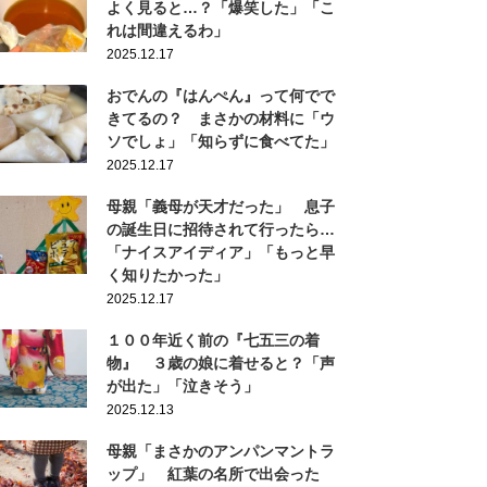
よく見ると…？「爆笑した」「こ
れは間違えるわ」
2025.12.17
おでんの『はんぺん』って何でで
きてるの？ まさかの材料に「ウ
ソでしょ」「知らずに食べてた」
2025.12.17
母親「義母が天才だった」 息子
の誕生日に招待されて行ったら…
「ナイスアイディア」「もっと早
く知りたかった」
2025.12.17
１００年近く前の『七五三の着
物』 ３歳の娘に着せると？「声
が出た」「泣きそう」
2025.12.13
母親「まさかのアンパンマントラ
ップ」 紅葉の名所で出会った