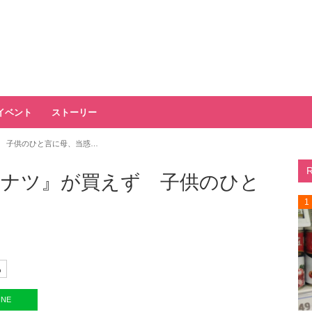
イベント
ストーリー
 子供のひと言に母、当惑…
ナツ』が買えず 子供のひと
1
も
INE