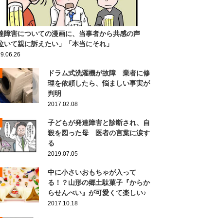
達障害についての漫画に、当事者から共感の声
泣いて親に訴えたい」「本当にそれ」
9.06.26
ドラム式洗濯機が故障 業者に修
理を依頼したら、悩ましい事実が
判明
2017.02.08
子どもが発達障害と診断され、自
殺を図った母 医者の言葉に涙す
る
2019.07.05
中に小さいおもちゃが入って
る！？山形の郷土駄菓子『からか
らせんべい』が可愛くて楽しい♪
2017.10.18