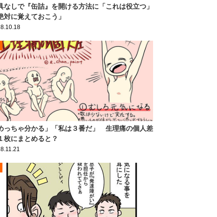
具なしで『缶詰』を開ける方法に「これは役立つ」
絶対に覚えておこう」
8.10.18
めっちゃ分かる」「私は３番だ」 生理痛の個人差
１枚にまとめると？
8.11.21