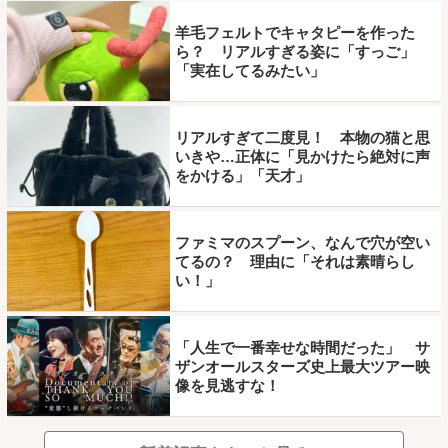
羊毛フェルトでキャタピーを作った
ら？ リアルすぎる姿に「すっご」
「実在してるみたい」
リアルすぎて二度見！ 本物の猫と思
いきや…正体に「見かけたら絶対に声
をかける」「天才」
ファミマのスプーン、なんで穴が空い
てるの？ 理由に「それは素晴らし
い！」
「人生で一番幸せな時間だった」 サ
ザンオールスターズ史上最大ツアー映
像を見逃すな！