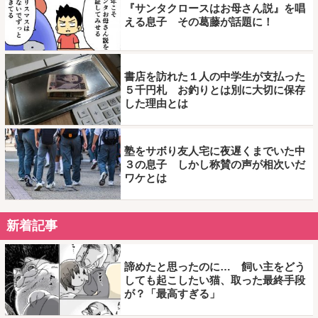
『サンタクロースはお母さん説』を唱
える息子 その葛藤が話題に！
書店を訪れた１人の中学生が支払った
５千円札 お釣りとは別に大切に保存
した理由とは
塾をサボり友人宅に夜遅くまでいた中
３の息子 しかし称賛の声が相次いだ
ワケとは
新着記事
諦めたと思ったのに… 飼い主をどう
しても起こしたい猫、取った最終手段
が？「最高すぎる」