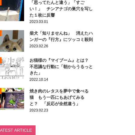
「思ってたんと違う」「すご
い！」 チンアナゴの巣穴を写し
た１枚に反響
2023.03.01
柴犬「知りませんね」 消えたハ
ンガーの『行方』にツッコミ殺到
2023.02.26
お猫様の『マイブーム』とは？
不思議な行動に「朝からうるっと
きた」
2022.10.14
焼き肉のレタスを夢中で食べる
猫 もう一匹にもあげてみる
と？ 「反応が全然違う」
2023.02.23
LATEST ARTICLE