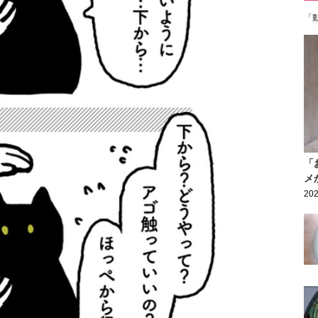
「
「
メ
202