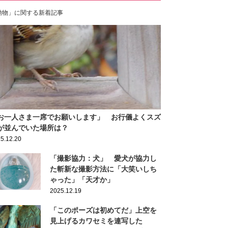
動物」に関する新着記事
お一人さま一席でお願いします」 お行儀よくスズ
が並んでいた場所は？
5.12.20
「撮影協力：犬」 愛犬が協力し
た斬新な撮影方法に「大笑いしち
ゃった」「天才か」
2025.12.19
「このポーズは初めてだ」上空を
見上げるカワセミを連写した