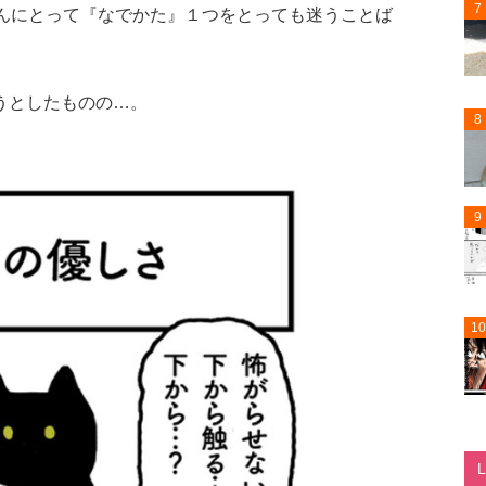
7
さんにとって『なでかた』１つをとっても迷うことば
うとしたものの…。
8
9
10