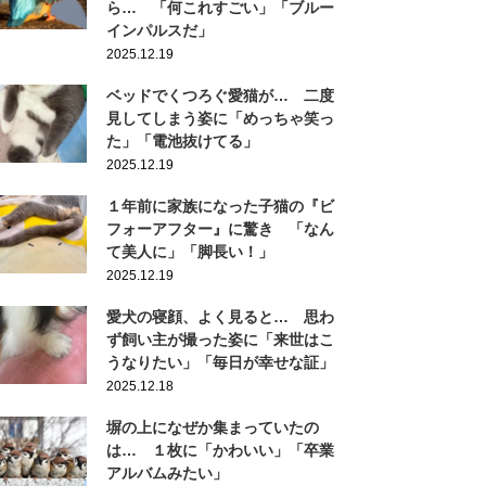
ら… 「何これすごい」「ブルー
インパルスだ」
2025.12.19
ベッドでくつろぐ愛猫が… 二度
見してしまう姿に「めっちゃ笑っ
た」「電池抜けてる」
2025.12.19
１年前に家族になった子猫の『ビ
フォーアフター』に驚き 「なん
て美人に」「脚長い！」
2025.12.19
愛犬の寝顔、よく見ると… 思わ
ず飼い主が撮った姿に「来世はこ
うなりたい」「毎日が幸せな証」
2025.12.18
塀の上になぜか集まっていたの
は… １枚に「かわいい」「卒業
アルバムみたい」