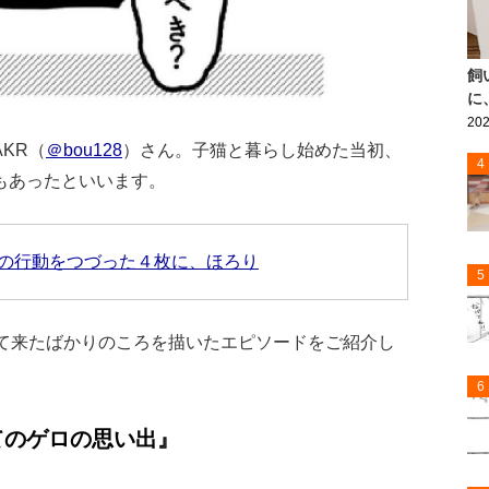
飼
に
202
KR（
＠bou128
）さん。子猫と暮らし始めた当初、
4
もあったといいます。
の行動をつづった４枚に、ほろり
5
って来たばかりのころを描いたエピソードをご紹介し
6
てのゲロの思い出』