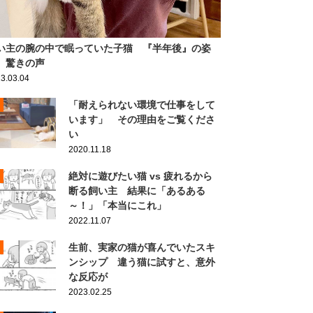
い主の腕の中で眠っていた子猫 『半年後』の姿
、驚きの声
3.03.04
「耐えられない環境で仕事をして
います」 その理由をご覧くださ
い
2020.11.18
絶対に遊びたい猫 vs 疲れるから
断る飼い主 結果に「あるある
～！」「本当にこれ」
2022.11.07
生前、実家の猫が喜んでいたスキ
ンシップ 違う猫に試すと、意外
な反応が
2023.02.25