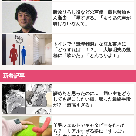
野原ひろし役などの声優・藤原啓治さ
ん逝去 「早すぎる」「もうあの声が
聴けないなんて」
トイレで『無理難題』な注意書きに
「どうすれば…！？」 大塚明夫の投
稿に「吹いた」「とんちかよ！」
新着記事
諦めたと思ったのに… 飼い主をどう
しても起こしたい猫、取った最終手段
が？「最高すぎる」
羊毛フェルトでキャタピーを作った
ら？ リアルすぎる姿に「すっご」