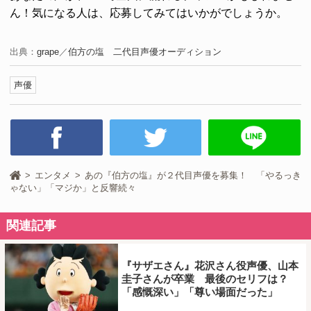
ん！気になる人は、応募してみてはいかがでしょうか。
出典：
grape
／
伯方の塩 二代目声優オーディション
声優
エンタメ
あの『伯方の塩』が２代目声優を募集！ 「やるっき
ゃない」「マジか」と反響続々
関連記事
『サザエさん』花沢さん役声優、山本
圭子さんが卒業 最後のセリフは？
「感慨深い」「尊い場面だった」