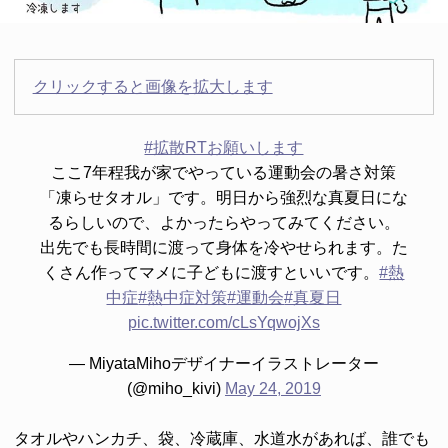
クリックすると画像を拡大します
#拡散RTお願いします
ここ7年程我が家でやっている運動会の暑さ対策
「凍らせタオル」です。明日から強烈な真夏日にな
るらしいので、よかったらやってみてください。
出先でも長時間に渡って身体を冷やせられます。た
くさん作ってマメに子どもに渡すといいです。
#熱
中症
#熱中症対策
#運動会
#真夏日
pic.twitter.com/cLsYqwojXs
— MiyataMihoデザイナーイラストレーター
(@miho_kivi)
May 24, 2019
タオルやハンカチ、袋、冷蔵庫、水道水があれば、誰でも