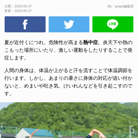
公開：
2019-05-27
By - grape編集部
更新：
2019-05-27
夏が近付くにつれ、危険性が高まる
熱中症
。炎天下や熱の
こもった場所にいたり、激しい運動をしたりすることで発
症します。
人間の身体は、体温が上がると汗を流すことで体温調節を
行います。しかし、あまりの暑さに身体の対応が追い付か
ないと、めまいや吐き気、けいれんなどを引き起こすので
す。