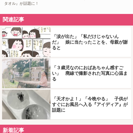
タオル』が話題に！
関連記事
「涙が出た」「私だけじゃないん
だ」 娘に当たったことを、母親が謝
ると
「３歳児なのにおばあちゃん感すご
い」 廃線で撮影された写真に心温ま
る
「天才かよ！」「今晩やる」 子供が
すぐにお風呂へ入る『アイディア』が
話題に
新着記事