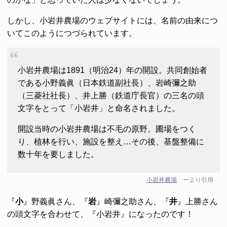
しかし、小岩井農場のウェブサイトには、名前の由来につ
いてこのようにつづられています。
小岩井農場は1891（明治24）年の開設。共同創始者
である小野義眞（日本鉄道副社長）、岩崎彌之助
（三菱社社長）、井上勝（鉄道庁長官）の三名の頭
⽂字をとって「小岩井」と命名されました。
開設当時の小岩井農場は不毛の原野。圃場をつく
り、植林を行い、施設を整え…その後、基盤整備に
数十年を要しました。
小岩井農場
ーより引用
『
小
』野義眞さん、『
岩
』崎彌之助さん、『
井
』上勝さん
の頭文字を合わせて、『小岩井』になったのです！