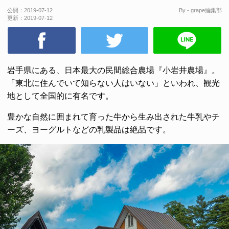
公開：
2019-07-12
By - grape編集部
更新：
2019-07-12
岩手県にある、日本最大の民間総合農場『小岩井農場』。
「東北に住んでいて知らない人はいない」といわれ、観光
地として全国的に有名です。
豊かな自然に囲まれて育った牛から生み出された牛乳やチ
ーズ、ヨーグルトなどの乳製品は絶品です。