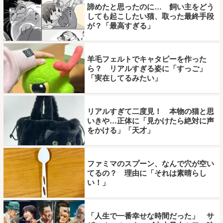
諦めたと思ったのに… 飼い主をどう
しても起こしたい猫、取った最終手段
が？「最高すぎる」
羊毛フェルトでキャタピーを作った
ら？ リアルすぎる姿に「すっご」
「実在してるみたい」
リアルすぎて二度見！ 本物の猫と思
いきや…正体に「見かけたら絶対に声
をかける」「天才」
ファミマのスプーン、なんで穴が空い
てるの？ 理由に「それは素晴らし
い！」
「人生で一番幸せな時間だった」 サ