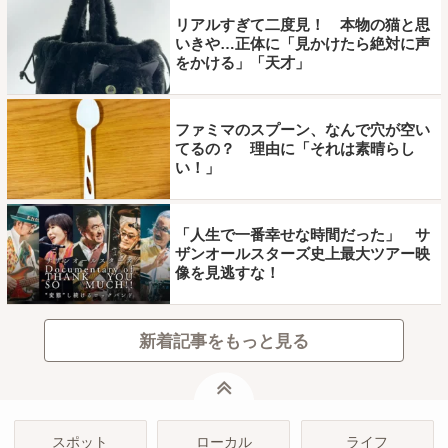
リアルすぎて二度見！ 本物の猫と思
いきや…正体に「見かけたら絶対に声
をかける」「天才」
ファミマのスプーン、なんで穴が空い
てるの？ 理由に「それは素晴らし
い！」
「人生で一番幸せな時間だった」 サ
ザンオールスターズ史上最大ツアー映
像を見逃すな！
新着記事をもっと見る
ページトップ
スポット
ローカル
ライフ