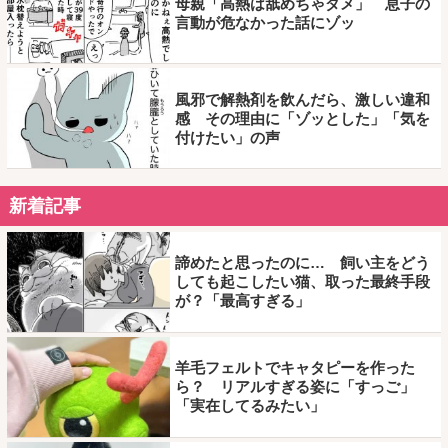
母親「高熱は舐めちゃダメ」 息子の
言動が危なかった話にゾッ
風邪で解熱剤を飲んだら、激しい違和
感 その理由に「ゾッとした」「気を
付けたい」の声
新着記事
諦めたと思ったのに… 飼い主をどう
しても起こしたい猫、取った最終手段
が？「最高すぎる」
羊毛フェルトでキャタピーを作った
ら？ リアルすぎる姿に「すっご」
「実在してるみたい」