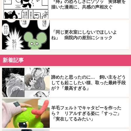
『痔』の恐ろしさにゾゾッ 実体験を
描いた漫画に、共感の声相次ぐ
「同じ更衣室にしないでほしいよ
ね」 病院内の差別にショック
新着記事
諦めたと思ったのに… 飼い主をどう
しても起こしたい猫、取った最終手段
が？「最高すぎる」
羊毛フェルトでキャタピーを作った
ら？ リアルすぎる姿に「すっご」
「実在してるみたい」