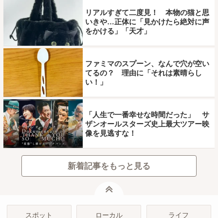
リアルすぎて二度見！ 本物の猫と思
いきや…正体に「見かけたら絶対に声
をかける」「天才」
ファミマのスプーン、なんで穴が空い
てるの？ 理由に「それは素晴らし
い！」
「人生で一番幸せな時間だった」 サ
ザンオールスターズ史上最大ツアー映
像を見逃すな！
新着記事をもっと見る
ページトップ
スポット
ローカル
ライフ