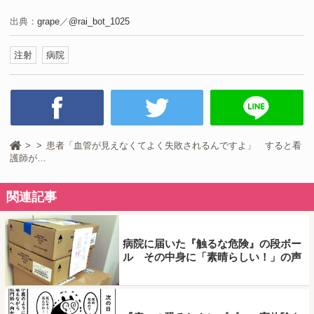
出典：
grape
／
@rai_bot_1025
注射
病院
患者「血管が見えなくてよく失敗されるんですよ」 すると看
護師が…
関連記事
病院に届いた『触るな危険』の段ボー
ル その中身に「素晴らしい！」の声