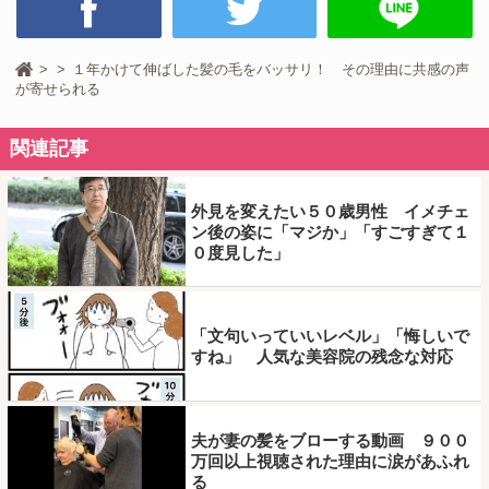
１年かけて伸ばした髪の毛をバッサリ！ その理由に共感の声
が寄せられる
関連記事
外見を変えたい５０歳男性 イメチェ
ン後の姿に「マジか」「すごすぎて１
０度見した」
「文句いっていいレベル」「悔しいで
すね」 人気な美容院の残念な対応
夫が妻の髪をブローする動画 ９００
万回以上視聴された理由に涙があふれ
る