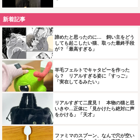
新着記事
諦めたと思ったのに… 飼い主をどう
しても起こしたい猫、取った最終手段
が？「最高すぎる」
羊毛フェルトでキャタピーを作った
ら？ リアルすぎる姿に「すっご」
「実在してるみたい」
リアルすぎて二度見！ 本物の猫と思
いきや…正体に「見かけたら絶対に声
をかける」「天才」
ファミマのスプーン、なんで穴が空い