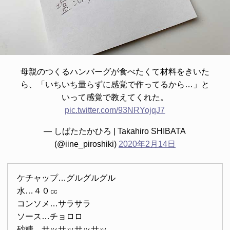
母親のつくるハンバーグが食べたくて材料をきいた
ら、「いちいち量らずに感覚で作ってるから…」と
いって感覚で教えてくれた。
pic.twitter.com/93NRYojqJ7
— しばたたかひろ | Takahiro SHIBATA
(@iine_piroshiki)
2020年2月14日
ケチャップ…グルグルグル
水…４０㏄
コンソメ…サラサラ
ソース…チョロロ
砂糖…サッサッサッサッ