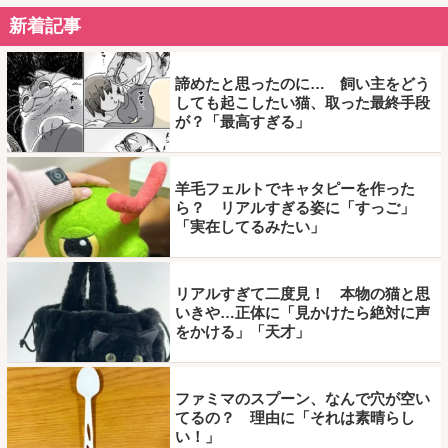
新着記事
諦めたと思ったのに… 飼い主をどう
しても起こしたい猫、取った最終手段
が？「最高すぎる」
羊毛フェルトでキャタピーを作った
ら？ リアルすぎる姿に「すっご」
「実在してるみたい」
リアルすぎて二度見！ 本物の猫と思
いきや…正体に「見かけたら絶対に声
をかける」「天才」
ファミマのスプーン、なんで穴が空い
てるの？ 理由に「それは素晴らし
い！」