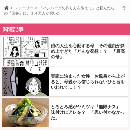
ストーリー
「ハンバーグの作り方を教えて」と頼んだら… 母
の『回答』に、１４万人が吹いた
関連記事
娘の人生を心配する母 その理由が斜
め上すぎた「どんな発想！？」「最高
の母」
実家に泊まった女性 お風呂から上が
ると、母親から信じられないひと言を
いわれて…！？
とろとろ感がヤミツキ『無限ナス』
味付けにアレを？ 「思い付かなかっ
た」