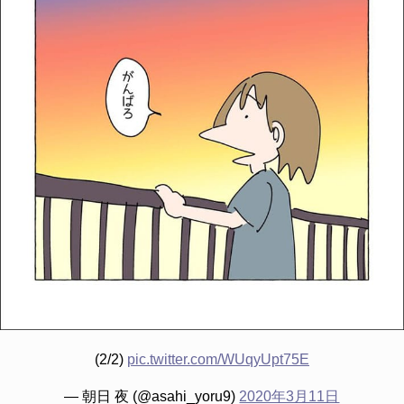
(2/2)
pic.twitter.com/WUqyUpt75E
— 朝日 夜 (@asahi_yoru9)
2020年3月11日