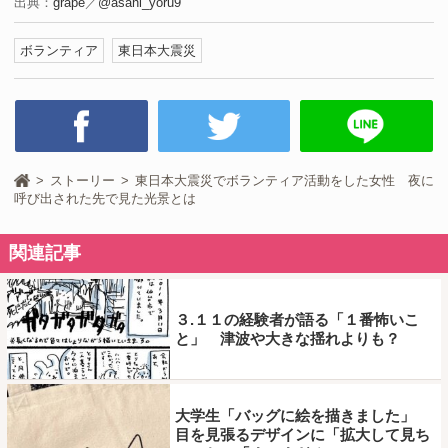
出典：
grape
／
@asahi_yoru9
ボランティア
東日本大震災
ストーリー
東日本大震災でボランティア活動をした女性 夜に
呼び出された先で見た光景とは
関連記事
３.１１の経験者が語る「１番怖いこ
と」 津波や大きな揺れよりも？
大学生「バッグに絵を描きました」
目を見張るデザインに「拡大して見ち