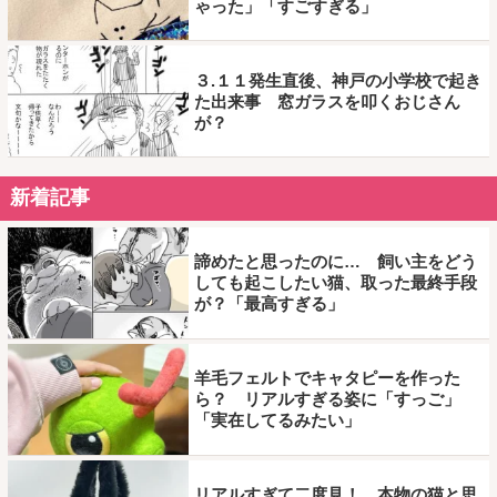
ゃった」「すごすぎる」
３.１１発生直後、神戸の小学校で起き
た出来事 窓ガラスを叩くおじさん
が？
新着記事
諦めたと思ったのに… 飼い主をどう
しても起こしたい猫、取った最終手段
が？「最高すぎる」
羊毛フェルトでキャタピーを作った
ら？ リアルすぎる姿に「すっご」
「実在してるみたい」
リアルすぎて二度見！ 本物の猫と思