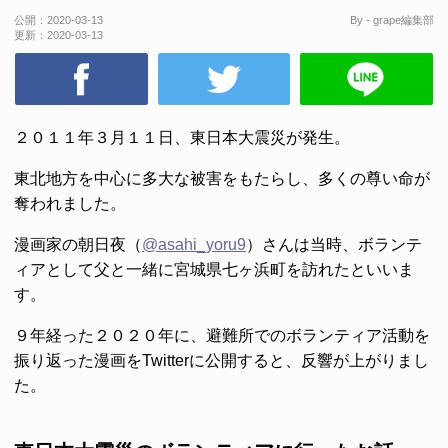
公開：
2020-03-13
By - grape編集部
更新：
2020-03-13
２０１１年３月１１日、東日本大震災が発生。
東北地方を中心に多大な被害をもたらし、多くの尊い命が
奪われました。
漫画家の朝日夜（
@asahi_yoru9
）さんは当時、ボランテ
ィアとして父と一緒に宮城県七ヶ浜町を訪れたといいま
す。
９年経った２０２０年に、避難所でのボランティア活動を
振り返った漫画をTwitterに公開すると、反響が上がりまし
た。