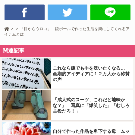
「目からウロコ」 段ボールで作った生活を楽にしてくれるア
イテムとは
関連記事
これなら嫌でも手を洗いたくなる…
画期的アイディアに１２万人から称賛
の声
「成人式のスーツ、これだと地味か
な？」 写真に「爆笑した」「むしろ
主役だろ！」
自分で作った作品を卑下する母 ムッ