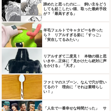
諦めたと思ったのに… 飼い主をどう
しても起こしたい猫、取った最終手段
が？「最高すぎる」
羊毛フェルトでキャタピーを作った
ら？ リアルすぎる姿に「すっご」
「実在してるみたい」
リアルすぎて二度見！ 本物の猫と思
いきや…正体に「見かけたら絶対に声
をかける」「天才」
ファミマのスプーン、なんで穴が空い
てるの？ 理由に「それは素晴らし
い！」
「人生で一番幸せな時間だった」 サ