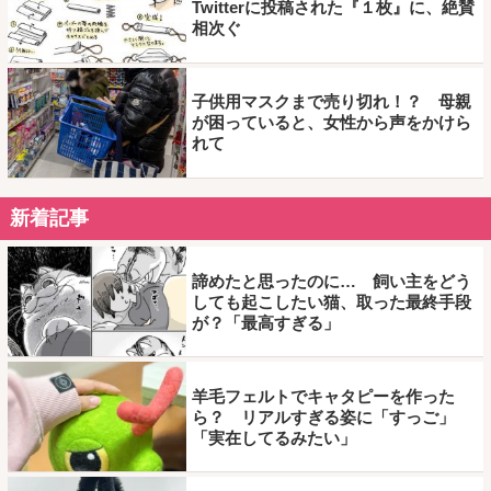
Twitterに投稿された『１枚』に、絶賛
相次ぐ
子供用マスクまで売り切れ！？ 母親
が困っていると、女性から声をかけら
れて
新着記事
諦めたと思ったのに… 飼い主をどう
しても起こしたい猫、取った最終手段
が？「最高すぎる」
羊毛フェルトでキャタピーを作った
ら？ リアルすぎる姿に「すっご」
「実在してるみたい」