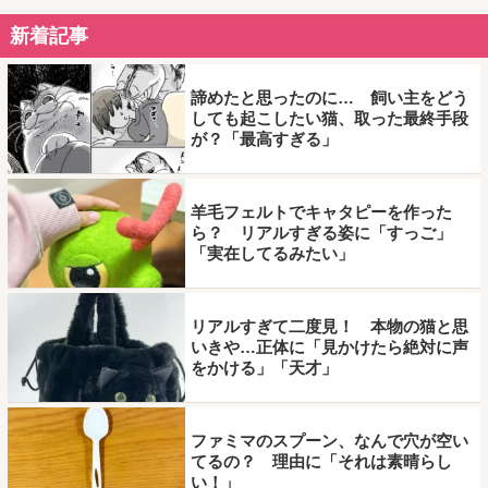
新着記事
諦めたと思ったのに… 飼い主をどう
しても起こしたい猫、取った最終手段
が？「最高すぎる」
羊毛フェルトでキャタピーを作った
ら？ リアルすぎる姿に「すっご」
「実在してるみたい」
リアルすぎて二度見！ 本物の猫と思
いきや…正体に「見かけたら絶対に声
をかける」「天才」
ファミマのスプーン、なんで穴が空い
てるの？ 理由に「それは素晴らし
い！」